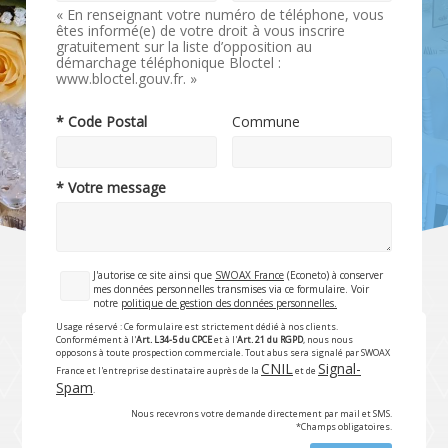
« En renseignant votre numéro de téléphone, vous
êtes informé(e) de votre droit à vous inscrire
gratuitement sur la liste d’opposition au
démarchage téléphonique Bloctel :
www.bloctel.gouv.fr. »
* Code Postal
Commune
* Votre message
J'autorise ce site ainsi que
SWOAX France
(Econeto) à conserver
mes données personnelles transmises via ce formulaire. Voir
notre
politique de gestion des données personnelles.
Usage réservé : Ce formulaire est strictement dédié à nos clients.
Conformément à l'
Art. L34-5 du CPCE
et à l'
Art. 21 du RGPD
, nous nous
opposons à toute prospection commerciale. Tout abus sera signalé par SWOAX
CNIL
Signal-
France et l'entreprise destinataire auprès de la
et de
Spam
.
Nous recevrons votre demande directement par mail et SMS.
*Champs obligatoires.