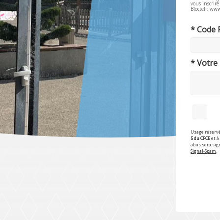
vous inscrir
Bloctel : www
* Code 
* Votre
Usage réservé
5 du CPCE
et à 
abus sera sig
Signal-Spam
.