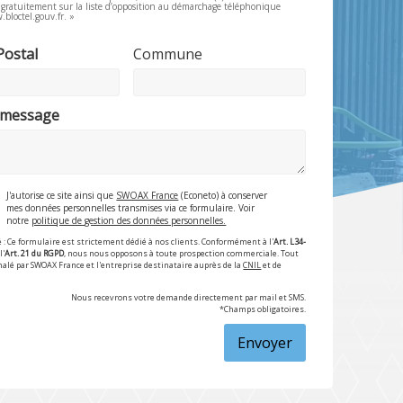
e gratuitement sur la liste d’opposition au démarchage téléphonique
.bloctel.gouv.fr. »
Postal
Commune
 message
J'autorise ce site ainsi que
SWOAX France
(Econeto) à conserver
mes données personnelles transmises via ce formulaire. Voir
notre
politique de gestion des données personnelles.
 : Ce formulaire est strictement dédié à nos clients. Conformément à l'
Art. L34-
l'
Art. 21 du RGPD
, nous nous opposons à toute prospection commerciale. Tout
nalé par SWOAX France et l'entreprise destinataire auprès de la
CNIL
et de
Nous recevrons votre demande directement par mail et SMS.
*Champs obligatoires.
Envoyer