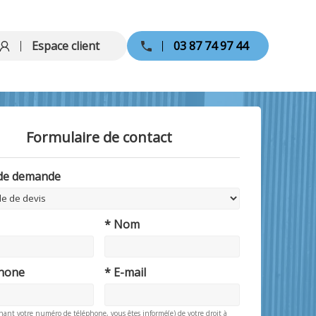
Espace client
03 87 74 97 44
Formulaire de contact
 de demande
* Nom
phone
* E-mail
nant votre numéro de téléphone, vous êtes informé(e) de votre droit à