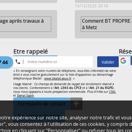
15/12/2025 20:16
ge après travaux à
Comment BT PROPRE ass
à Metz
Etre rappelé
Rése
7 44
Valider
« En renseignant votre numéro de téléphone, vous êtes informé(e) de votre
droit à vous inscrire gratuitement sur la liste d'opposition au démarchage
téléphonique Bloctel :
www.bloctel.gouv.fr
. »
Usage réservé : Ce champs de demande de rappel est strictement réservé à
nos clients. Conformément à l'
Art. L34-5 du CPCE
et à l'
Art. 21 du RGPD
,
nous nous opposons à toute prospection commerciale. Plus d'infos sur
CNIL
et
Signal-Spam
.
Formulaire de contact
Simulateur de devis
otre expérience sur notre site, analyser notre trafic et vou
", vous consentez à l'utilisation de ces cookies, y compris de
oix en cliquant sur "Personnaliser" ou refuser tous les coo