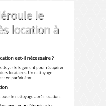
roule le
s location à
ation est-il nécessaire ?
de nettoyer le logement pour récupérer
futurs locataires. Un nettoyage
st en parfait état.
tion
pour le nettoyage après location :
u logement pour déterminer les